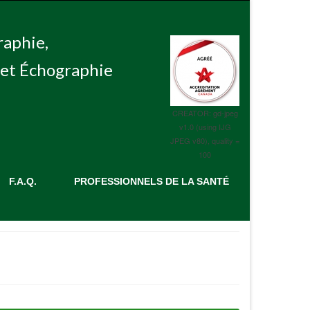
raphie,
et Échographie
CREATOR: gd-jpeg
v1.0 (using IJG
JPEG v80), quality =
100
F.A.Q.
PROFESSIONNELS DE LA SANTÉ