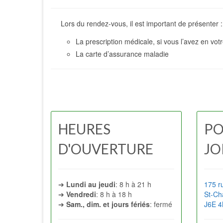
Lors du rendez-vous, il est important de présenter :
La prescription médicale, si vous l’avez en vo
La carte d’assurance maladie
HEURES
PO
D'OUVERTURE
JO
➔
Lundi au jeudi
: 8 h à 21 h
175 ru
➔
Vendredi
: 8 h à 18 h
St-Ch
➔
Sam., dim. et jours fériés
: fermé
J6E 