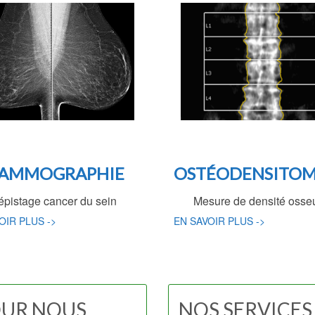
OSTÉODENSITOM
AMMOGRAPHIE
Mesure de densité osse
épistage cancer du sein
EN SAVOIR
PLUS ->
OIR PLUS ->
UR NOUS
NOS SERVICES