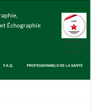
raphie,
et Échographie
CREATOR: gd-jpeg
v1.0 (using IJG
JPEG v80), quality =
100
F.A.Q.
PROFESSIONNELS DE LA SANTÉ