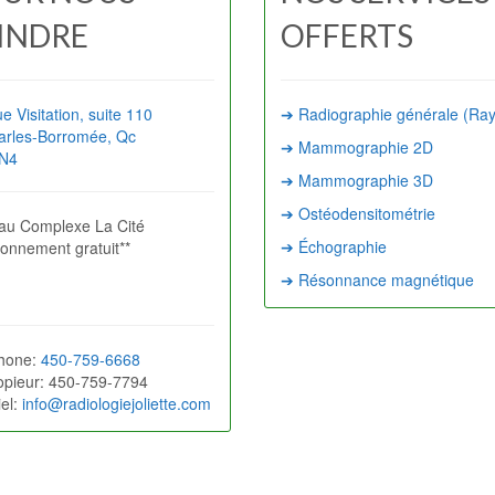
INDRE
OFFERTS
e Visitation, suite 110
➔ Radiographie générale (Ra
arles-Borromée, Qc
➔ Mammographie 2D
4N4
➔ Mammographie 3D
➔ Ostéodensitométrie
 au Complexe La Cité
➔ Échographie
tionnement gratuit**
➔ Résonnance magnétique
hone:
450-759-6668
opieur: 450-759-7794
iel:
info@radiologiejoliette.com