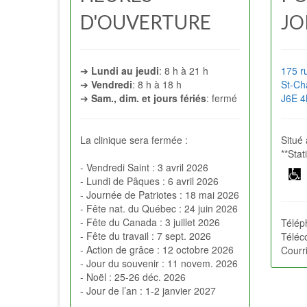
D'OUVERTURE
JO
➔
Lundi au jeudi
: 8 h à 21 h
175 ru
➔
Vendredi
: 8 h à 18 h
St-Ch
➔
Sam., dim. et jours fériés
: fermé
J6E 
La clinique sera fermée :
Situé
**Sta
- Vendredi Saint : 3 avril 2026
- Lundi de Pâques : 6 avril 2026
- Journée de Patriotes : 18 mai 2026
- Fête nat. du Québec : 24 juin 2026
- Fête du Canada : 3 juillet 2026
Télép
- Fête du travail : 7 sept. 2026
Téléc
- Action de grâce : 12 octobre 2026
Courr
- Jour du souvenir : 11 novem. 2026
- Noël : 25-26 déc. 2026
- Jour de l’an : 1-2 janvier 2027